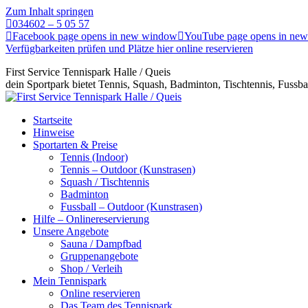
Zum Inhalt springen
034602 – 5 05 57
Facebook page opens in new window
YouTube page opens in ne
Verfügbarkeiten prüfen und Plätze hier online reservieren
First Service Tennispark Halle / Queis
dein Sportpark bietet Tennis, Squash, Badminton, Tischtennis, Fussba
Startseite
Hinweise
Sportarten & Preise
Tennis (Indoor)
Tennis – Outdoor (Kunstrasen)
Squash / Tischtennis
Badminton
Fussball – Outdoor (Kunstrasen)
Hilfe – Onlinereservierung
Unsere Angebote
Sauna / Dampfbad
Gruppenangebote
Shop / Verleih
Mein Tennispark
Online reservieren
Das Team des Tennispark