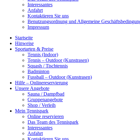
Interessantes
Anfahrt
Kontaktieren Sie uns
Benutzungsordnung und Allgemeine Geschäftsbedingun
Impressum
Startseite
Hinweise
Sportarten & Preise
Tennis (Indoor)
Tennis – Outdoor (Kunstrasen)
Squash / Tischtennis
Badminton
Fussball – Outdoor (Kunstrasen)
Hilfe – Onlinereservierung
Unsere Angebote
Sauna / Dampfbad
Gruppenangebote
Shop / Verleih
Mein Tennispark
Online reservieren
Das Team des Tennispark
Interessantes
Anfahrt
Kontaktieren Sie uns