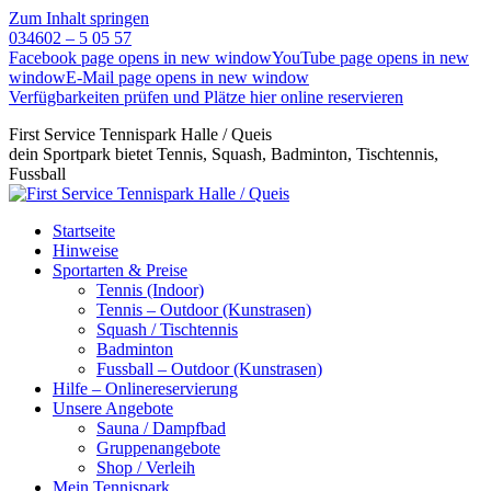
Zum Inhalt springen
034602 – 5 05 57
Facebook page opens in new window
YouTube page opens in new
window
E-Mail page opens in new window
Verfügbarkeiten prüfen und Plätze hier online reservieren
First Service Tennispark Halle / Queis
dein Sportpark bietet Tennis, Squash, Badminton, Tischtennis,
Fussball
Startseite
Hinweise
Sportarten & Preise
Tennis (Indoor)
Tennis – Outdoor (Kunstrasen)
Squash / Tischtennis
Badminton
Fussball – Outdoor (Kunstrasen)
Hilfe – Onlinereservierung
Unsere Angebote
Sauna / Dampfbad
Gruppenangebote
Shop / Verleih
Mein Tennispark