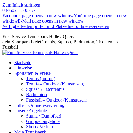
Zum Inhalt springen
034602 – 5 05 57
Facebook page opens in new window
YouTube page opens in new
window
E-Mail page opens in new window
Verfügbarkeiten prüfen und Plätze hier online reservieren
First Service Tennispark Halle / Queis
dein Sportpark bietet Tennis, Squash, Badminton, Tischtennis,
Fussball
Startseite
Hinweise
Sportarten & Preise
Tennis (Indoor)
Tennis – Outdoor (Kunstrasen)
Squash / Tischtennis
Badminton
Fussball – Outdoor (Kunstrasen)
Hilfe – Onlinereservierung
Unsere Angebote
Sauna / Dampfbad
Gruppenangebote
Shop / Verleih
Mein Tennispark