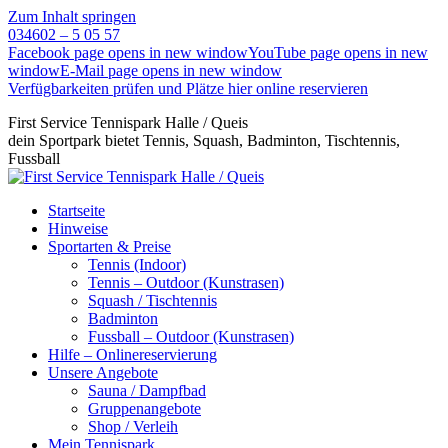
Zum Inhalt springen
034602 – 5 05 57
Facebook page opens in new window
YouTube page opens in new
window
E-Mail page opens in new window
Verfügbarkeiten prüfen und Plätze hier online reservieren
First Service Tennispark Halle / Queis
dein Sportpark bietet Tennis, Squash, Badminton, Tischtennis,
Fussball
Startseite
Hinweise
Sportarten & Preise
Tennis (Indoor)
Tennis – Outdoor (Kunstrasen)
Squash / Tischtennis
Badminton
Fussball – Outdoor (Kunstrasen)
Hilfe – Onlinereservierung
Unsere Angebote
Sauna / Dampfbad
Gruppenangebote
Shop / Verleih
Mein Tennispark