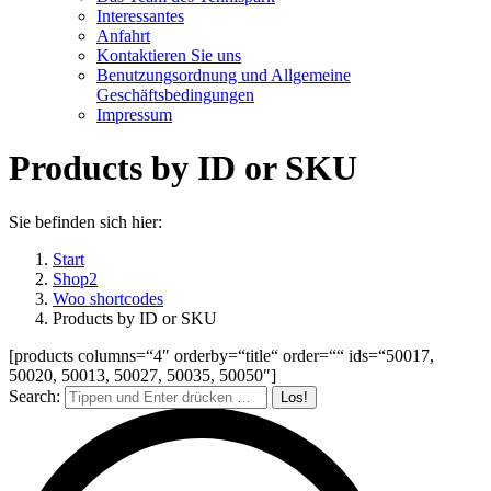
Interessantes
Anfahrt
Kontaktieren Sie uns
Benutzungsordnung und Allgemeine
Geschäftsbedingungen
Impressum
Products by ID or SKU
Sie befinden sich hier:
Start
Shop2
Woo shortcodes
Products by ID or SKU
[products columns=“4″ orderby=“title“ order=““ ids=“50017,
50020, 50013, 50027, 50035, 50050″]
Search: