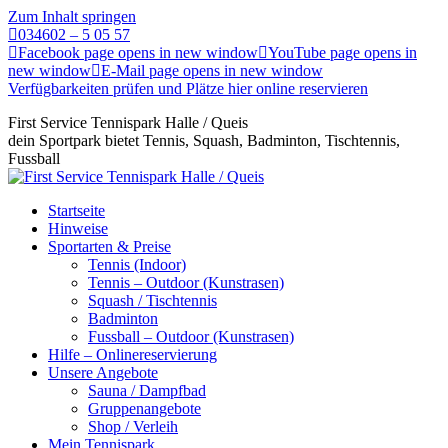
Zum Inhalt springen
034602 – 5 05 57
Facebook page opens in new window
YouTube page opens in
new window
E-Mail page opens in new window
Verfügbarkeiten prüfen und Plätze hier online reservieren
First Service Tennispark Halle / Queis
dein Sportpark bietet Tennis, Squash, Badminton, Tischtennis,
Fussball
Startseite
Hinweise
Sportarten & Preise
Tennis (Indoor)
Tennis – Outdoor (Kunstrasen)
Squash / Tischtennis
Badminton
Fussball – Outdoor (Kunstrasen)
Hilfe – Onlinereservierung
Unsere Angebote
Sauna / Dampfbad
Gruppenangebote
Shop / Verleih
Mein Tennispark