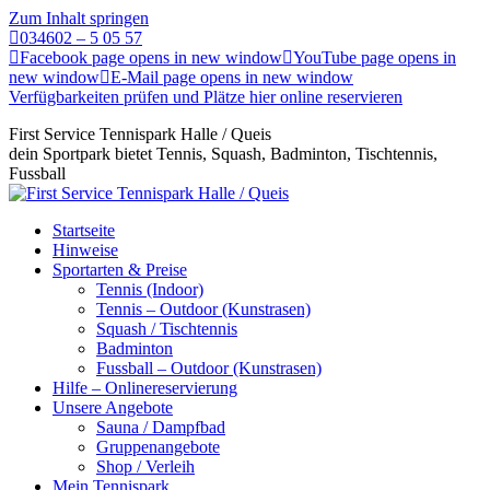
Zum Inhalt springen
034602 – 5 05 57
Facebook page opens in new window
YouTube page opens in
new window
E-Mail page opens in new window
Verfügbarkeiten prüfen und Plätze hier online reservieren
First Service Tennispark Halle / Queis
dein Sportpark bietet Tennis, Squash, Badminton, Tischtennis,
Fussball
Startseite
Hinweise
Sportarten & Preise
Tennis (Indoor)
Tennis – Outdoor (Kunstrasen)
Squash / Tischtennis
Badminton
Fussball – Outdoor (Kunstrasen)
Hilfe – Onlinereservierung
Unsere Angebote
Sauna / Dampfbad
Gruppenangebote
Shop / Verleih
Mein Tennispark