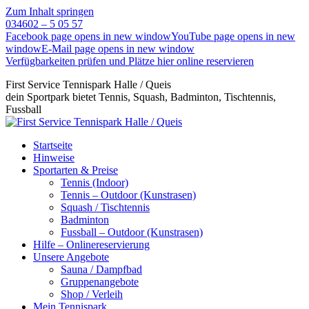
Zum Inhalt springen
034602 – 5 05 57
Facebook page opens in new window
YouTube page opens in new
window
E-Mail page opens in new window
Verfügbarkeiten prüfen und Plätze hier online reservieren
First Service Tennispark Halle / Queis
dein Sportpark bietet Tennis, Squash, Badminton, Tischtennis,
Fussball
Startseite
Hinweise
Sportarten & Preise
Tennis (Indoor)
Tennis – Outdoor (Kunstrasen)
Squash / Tischtennis
Badminton
Fussball – Outdoor (Kunstrasen)
Hilfe – Onlinereservierung
Unsere Angebote
Sauna / Dampfbad
Gruppenangebote
Shop / Verleih
Mein Tennispark