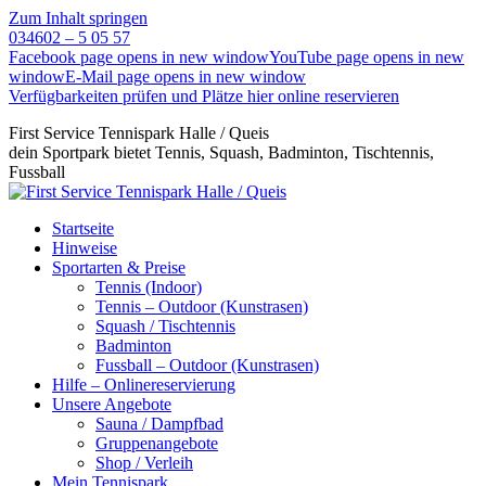
Zum Inhalt springen
034602 – 5 05 57
Facebook page opens in new window
YouTube page opens in new
window
E-Mail page opens in new window
Verfügbarkeiten prüfen und Plätze hier online reservieren
First Service Tennispark Halle / Queis
dein Sportpark bietet Tennis, Squash, Badminton, Tischtennis,
Fussball
Startseite
Hinweise
Sportarten & Preise
Tennis (Indoor)
Tennis – Outdoor (Kunstrasen)
Squash / Tischtennis
Badminton
Fussball – Outdoor (Kunstrasen)
Hilfe – Onlinereservierung
Unsere Angebote
Sauna / Dampfbad
Gruppenangebote
Shop / Verleih
Mein Tennispark