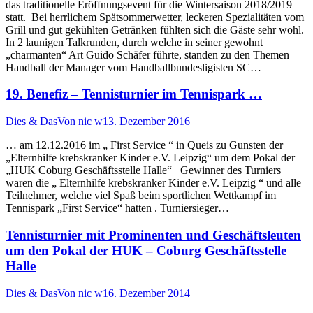
das traditionelle Eröffnungsevent für die Wintersaison 2018/2019
statt. Bei herrlichem Spätsommerwetter, leckeren Spezialitäten vom
Grill und gut gekühlten Getränken fühlten sich die Gäste sehr wohl.
In 2 launigen Talkrunden, durch welche in seiner gewohnt
„charmanten“ Art Guido Schäfer führte, standen zu den Themen
Handball der Manager vom Handballbundesligisten SC…
19. Benefiz – Tennisturnier im Tennispark …
Dies & Das
Von
nic w
13. Dezember 2016
… am 12.12.2016 im „ First Service “ in Queis zu Gunsten der
„Elternhilfe krebskranker Kinder e.V. Leipzig“ um dem Pokal der
„HUK Coburg Geschäftsstelle Halle“ Gewinner des Turniers
waren die „ Elternhilfe krebskranker Kinder e.V. Leipzig “ und alle
Teilnehmer, welche viel Spaß beim sportlichen Wettkampf im
Tennispark „First Service“ hatten . Turniersieger…
Tennisturnier mit Prominenten und Geschäftsleuten
um den Pokal der HUK – Coburg Geschäftsstelle
Halle
Dies & Das
Von
nic w
16. Dezember 2014