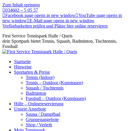
Zum Inhalt springen
034602 – 5 05 57
Facebook page opens in new window
YouTube page opens in
new window
E-Mail page opens in new window
Verfügbarkeiten prüfen und Plätze hier online reservieren
First Service Tennispark Halle / Queis
dein Sportpark bietet Tennis, Squash, Badminton, Tischtennis,
Fussball
Startseite
Hinweise
Sportarten & Preise
Tennis (Indoor)
Tennis – Outdoor (Kunstrasen)
Squash / Tischtennis
Badminton
Fussball – Outdoor (Kunstrasen)
Hilfe – Onlinereservierung
Unsere Angebote
Sauna / Dampfbad
Gruppenangebote
Shop / Verleih
Mein Tennispark